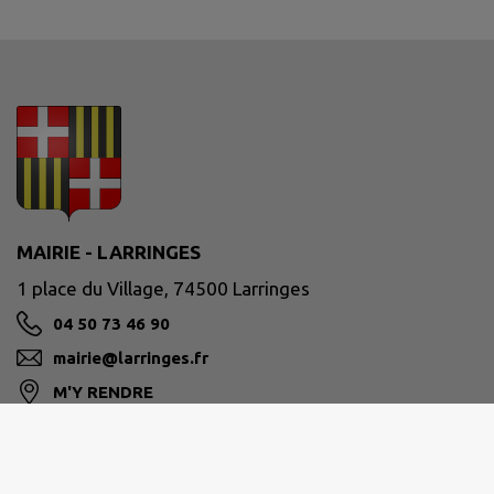
MAIRIE - LARRINGES
1 place du Village, 74500 Larringes
04 50 73 46 90
mairie@larringes.fr
M'Y RENDRE
www.larringes.fr