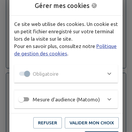
Gérer mes cookies 🍪
COMITE DES FETES - Vogue - RD 32
Fermée
Ce site web utilise des cookies. Un cookie est
un petit fichier enregistré sur votre terminal
lors de la visite sur le site.
VISIONNER
Pour en savoir plus, consultez notre
Politique
de gestion des cookies
.
Circulation
Obligatoire
Arrêté 2026 26 du 23 Juin 2026
Publié le
30/06/2026 à 12:13
Mesure d'audience (Matomo)
CHEVAL ENERGIES DRÔME - Reprise
poteaux Enedis Fibre - Route des
Chacacinnes
REFUSER
VALIDER MON CHOIX