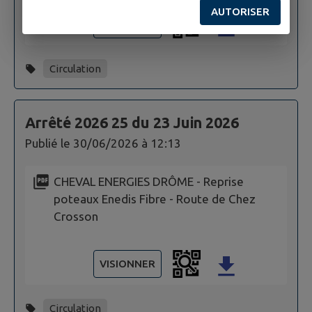
AUTORISER
VISIONNER
Circulation
Arrêté 2026 25 du 23 Juin 2026
Publié le
30/06/2026 à 12:13
CHEVAL ENERGIES DRÔME - Reprise
poteaux Enedis Fibre - Route de Chez
Crosson
VISIONNER
Circulation