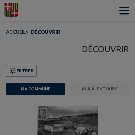
Contenu
Menu
Recherche
Pied de page
ACCUEIL
>
DÉCOUVRIR
DÉCOUVRIR
FILTRER
MA COMMUNE
AUX ALENTOURS
6 points d'intérêts trouvés.