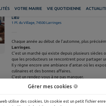
Foire de Larringes
LITÉS
VOTRE MAIRIE
VIE QUOTIDIENNE
ACTUALIT
LIEU
1 Pl. du Village, 74500 Larringes
Chaque année au début de l’automne, plus précisé
Larringes
.
C'est un marché qui existe depuis plusieurs siècles 
que les producteurs se rencontrent pour partager u
Il y règne encore une ambiance d'antan où les expos
culinaires et des bonnes affaires.
C'est un rendez-vous à ne pas manquer.
Gérer mes cookies 🍪
web utilise des cookies. Un cookie est un petit fichier enre