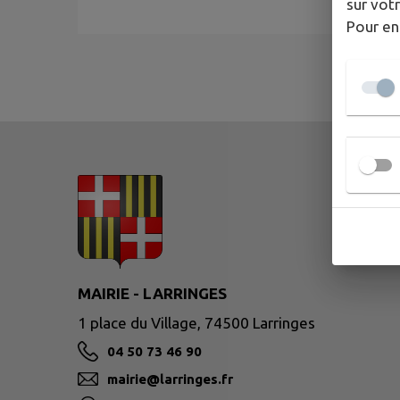
sur votr
Pour en
MAIRIE - LARRINGES
1 place du Village, 74500 Larringes
04 50 73 46 90
mairie@larringes.fr