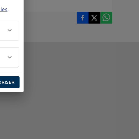
kies
.
ORISER