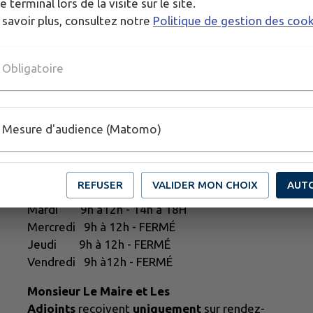
e terminal lors de la visite sur le site.
 savoir plus, consultez notre
Politique de gestion des coo
Obligatoire
Mesure d'audience (Matomo)
Horaires d'ouverture
REFUSER
VALIDER MON CHOIX
AUT
Lundi 9h à12h - FERMÉ
Mardi 9h à12h - 14h à 18H
Mercredi 9h à 12h - FERMÉ
Jeudi 9h à 12h - FERMÉ
Vendredi 9h à12h - FERMÉ
Monsieur Le Maire et Les
Adjoints
reçoivent
uniquement
sur rendez-