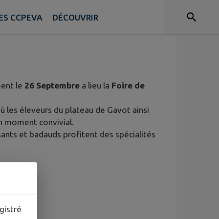
ES CCPEVA
DÉCOUVRIR
ment le
26 Septembre
a lieu la
Foire de
où les éleveurs du plateau de Gavot ainsi
n moment convivial.
ants et badauds profitent des spécialités
gistré