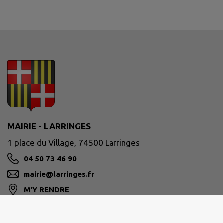
MAIRIE - LARRINGES
1 place du Village, 74500 Larringes
04 50 73 46 90
mairie@larringes.fr
M'Y RENDRE
www.larringes.fr