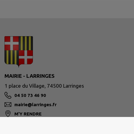
MAIRIE - LARRINGES
1 place du Village, 74500 Larringes
04 50 73 46 90
mairie@larringes.fr
M'Y RENDRE
www.larringes.fr