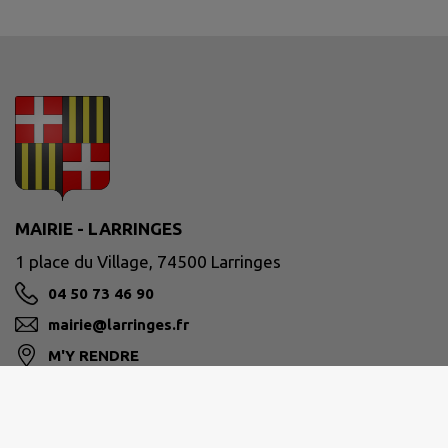
MAIRIE - LARRINGES
1 place du Village, 74500 Larringes
04 50 73 46 90
mairie@larringes.fr
M'Y RENDRE
www.larringes.fr