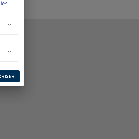
kies
.
ORISER