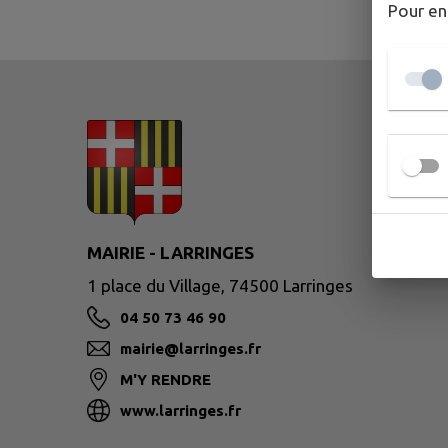
Pour en
MAIRIE - LARRINGES
1 place du Village, 74500 Larringes
04 50 73 46 90
mairie@larringes.fr
M'Y RENDRE
www.larringes.fr