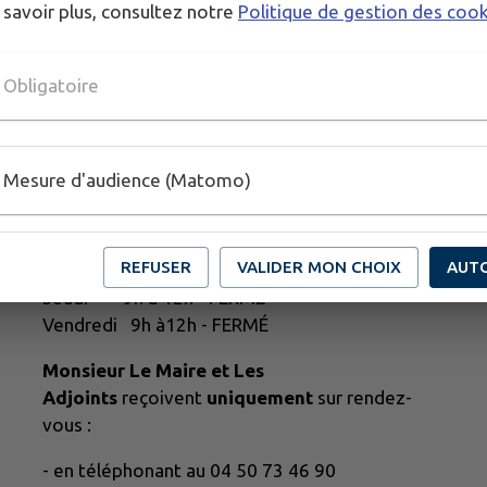
 savoir plus, consultez notre
Politique de gestion des coo
Obligatoire
Horaires d'ouverture
Mesure d'audience (Matomo)
Lundi 9h à12h - FERMÉ
Mardi 9h à12h - 14h à 18H
REFUSER
VALIDER MON CHOIX
AUT
Mercredi 9h à 12h - FERMÉ
Jeudi 9h à 12h - FERMÉ
Vendredi 9h à12h - FERMÉ
Monsieur Le Maire et Les
Adjoints
reçoivent
uniquement
sur rendez-
vous :
- en téléphonant au 04 50 73 46 90