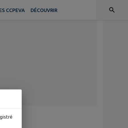
ES CCPEVA
DÉCOUVRIR
gistré