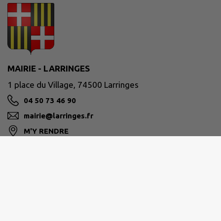
MAIRIE - LARRINGES
1 place du Village, 74500 Larringes
04 50 73 46 90
mairie@larringes.fr
M'Y RENDRE
www.larringes.fr
Horaires d'ouverture