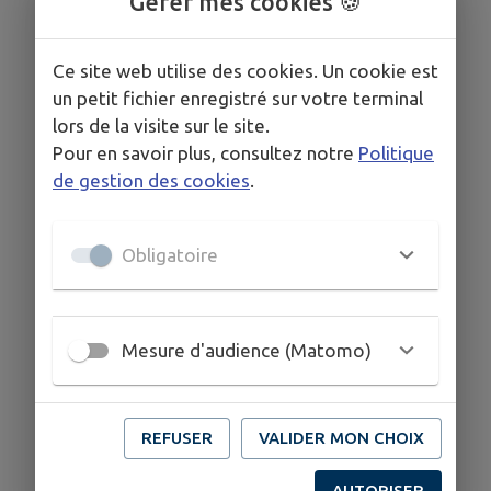
Gérer mes cookies 🍪
Jeunesse
Centre de Loisirs
Ce site web utilise des cookies. Un cookie est
un petit fichier enregistré sur votre terminal
Bibliothèque
lors de la visite sur le site.
Dechetteries
Pour en savoir plus, consultez notre
Politique
Poste / Gendarmerie /
de gestion des cookies
.
Antenne de Justice /
France Services / Aide
Obligatoire
aux numériques
Mesure d'audience (Matomo)
REFUSER
VALIDER MON CHOIX
AUTORISER