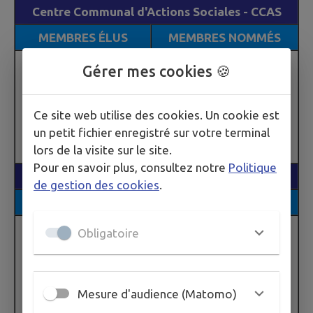
Centre Communal d'Actions Sociales - CCAS
MEMBRES ÉLUS
MEMBRES NOMMÉS
GRAS Maryline
Gérer mes cookies 🍪
METRAL Laure
BALZARETTI Marina
CHESSEL Christelle
MOREL Catherine
GUYOT Patricia
Ce site web utilise des cookies. Un cookie est
GUERRAZ Isabelle
SERVOZ Nathalie
un petit fichier enregistré sur votre terminal
DELEVAUX François
BOCHATON Isabelle
lors de la visite sur le site.
Pour en savoir plus, consultez notre
Politique
IMPÔTS
de gestion des cookies
.
TITULAIRES
SUPPLÉANTS
COLLIARD Jean-Louis
Obligatoire
DELEVAUX Jean-Jacques
GUERRAZ ISabelle
BOCHATON Sébastien
BOCHATON Philippe
CHESSEL Christelle
GRAS Jean-françois
GUYOT Patricia
Mesure d'audience (Matomo)
COLLIARD Ervé
CHESSEL Pascal