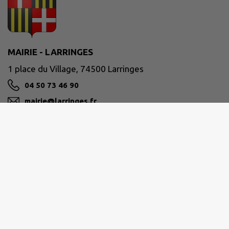
MAIRIE - LARRINGES
1 place du Village, 74500 Larringes
04 50 73 46 90
mairie@larringes.fr
M'Y RENDRE
www.larringes.fr
Horaires d'ouverture
Lundi 9h à12h - FERMÉ
Mardi 9h à12h - 14h à 18H