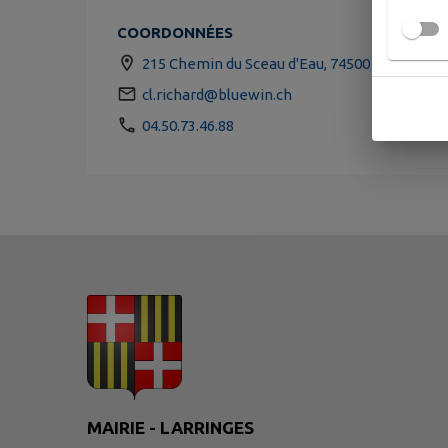
COORDONNÉES
215 Chemin du Sceau d'Eau, 74500 Larringes
cl.richard@bluewin.ch
04.50.73.46.88
MAIRIE - LARRINGES