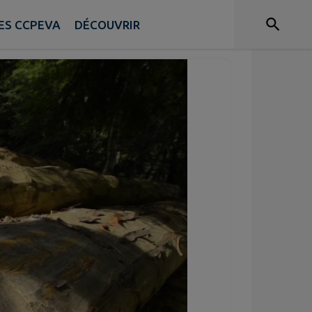
 de Larringes
ES CCPEVA
DÉCOUVRIR