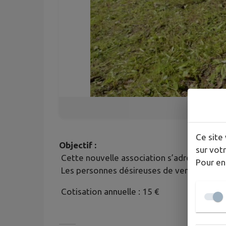
Ce site 
Objectif :
sur votr
Cette nouvelle association s’adresse à tou
Pour en
Les personnes désireuses de vendre, d’ache
Cotisation annuelle : 15 €