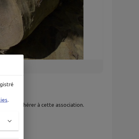
gistré
kies
.
peuvent adhérer à cette association.