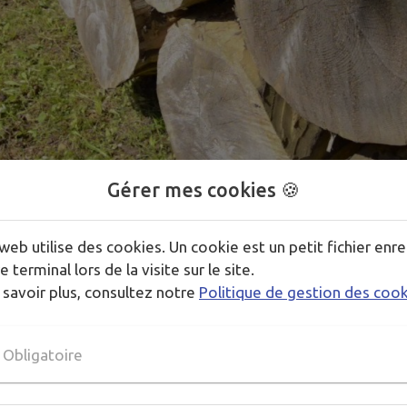
Gérer mes cookies 🍪
1
/
1
web utilise des cookies. Un cookie est un petit fichier enre
e terminal lors de la visite sur le site.
s les propriétaires forestiers de la commune de Larringes.
 savoir plus, consultez notre
Politique de gestion des coo
ter, d’échanger, de restaurer leurs parcelles forestières 
Obligatoire