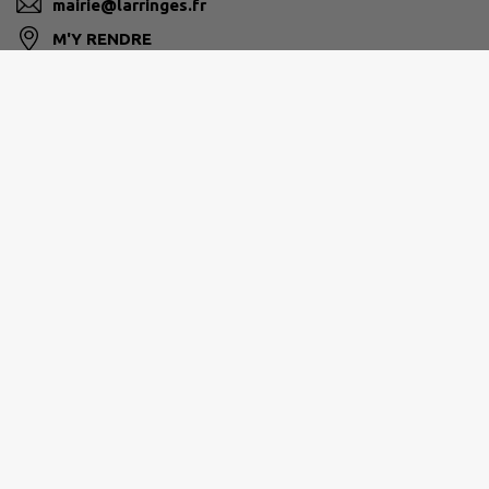
mairie@larringes.fr
M'Y RENDRE
www.larringes.fr
Horaires d'ouverture
Lundi 9h à12h - FERMÉ
Mardi 9h à12h - 14h à 18H
Mercredi 9h à 12h - FERMÉ
Jeudi 9h à 12h - FERMÉ
Vendredi 9h à12h - FERMÉ
Monsieur Le Maire et Les
Adjoints
reçoivent
uniquement
sur rendez-vous :
- en téléphonant au 04 50 73 46 90