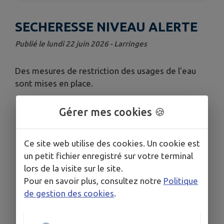
SECHERESSE NIVEAU ALERTE
Publié le lundi 22 juin 2026 - Larringes
Des mesures de restriction des usages de l'eau
sont mises en place.
Gérer mes cookies 🍪
Télécharger la pièce jointe
Ce site web utilise des cookies. Un cookie est
un petit fichier enregistré sur votre terminal
lors de la visite sur le site.
Pour en savoir plus, consultez notre
Politique
de gestion des cookies
.