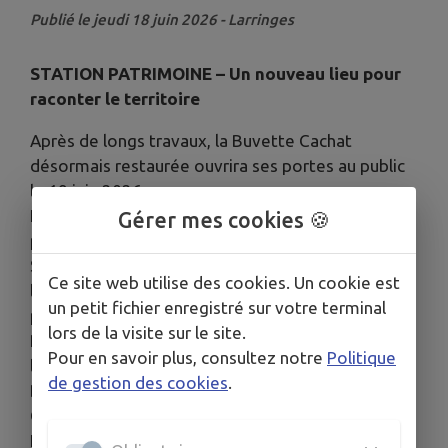
Publié le jeudi 18 juin 2026 - Larringes
STATION PATRIMOINE – Un nouveau lieu pour
raconter le territoire
Après de longs travaux, la Buvette Cachat
désormais restaurée ouvrira ses portes au public
le 19 juin 2026.
Le même jour, la communauté de communes du
Gérer mes cookies 🍪
pays d’Évian – vallée d’Abondance inaugurera
Station patrimoine, le Centre d’interprétation de
Ce site web utilise des cookies. Un cookie est
l’architecture et du patrimoine (CIAP), installé au
un petit fichier enregistré sur votre terminal
premier étage de ce bâtiment emblématique.
lors de la visite sur le site.
Projet cofinancé par l’Union européenne FEDER et
Pour en savoir plus, consultez notre
Politique
la Direction Régionale des Affaires Culturelles
de gestion des cookies
.
DRAC.
OUVERT à partir du samedi 20 juin 2026.
HORAIRES - En juillet et août : tous les jours (sauf