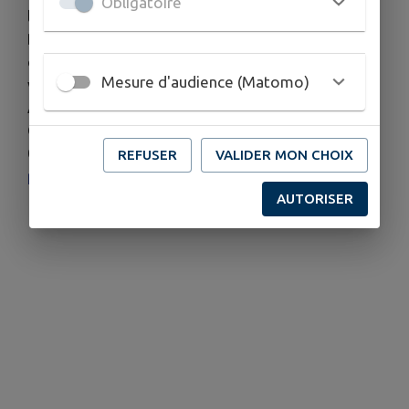
Obligatoire
le mardi) de 10h à 18h.
De septembre à fin juin : mercredi, samedi,
dimanche de 10h à 12h et de 14h à 17h30 et jeudi,
Mesure d'audience (Matomo)
vendredi de 14h à 17h30
Accessible à tous et gratuit.
CONTACT :
04 58 57 03 02 –
ciap@cc-peva.fr
–
www.cc-
REFUSER
VALIDER MON CHOIX
peva.fr/ciap
AUTORISER